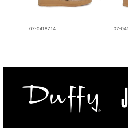
07-04187.14
07-041