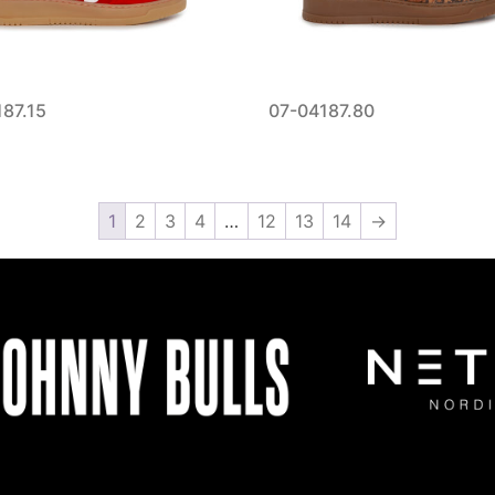
87.15
07-04187.80
1
2
3
4
…
12
13
14
→