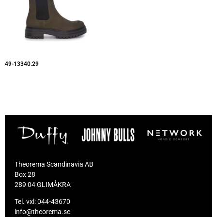
49-13340.29
Theorema Scandinavia AB
Box 28
289 04 GLIMÅKRA
Tel. vxl:
044-43670
info@theorema.se