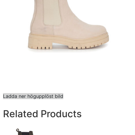
Ladda ner högupplöst bild
Related Products