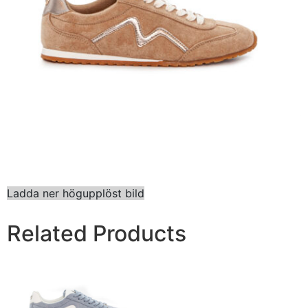
Ladda ner högupplöst bild
Related Products