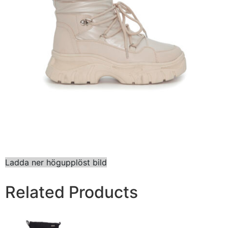
Ladda ner högupplöst bild
Related Products