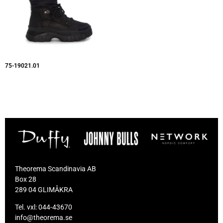
75-19021.01
Theorema Scandinavia AB
Box 28
289 04 GLIMÅKRA
Tel. vxl:
044-43670
info@theorema.se