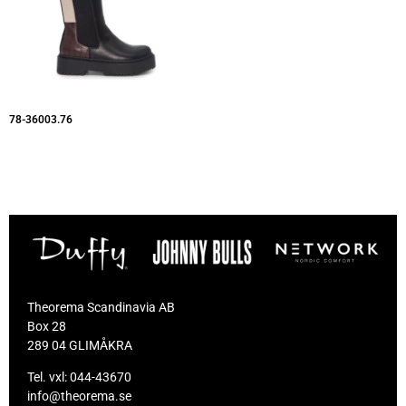
78-36003.76
Theorema Scandinavia AB
Box 28
289 04 GLIMÅKRA
Tel. vxl:
044-43670
info@theorema.se