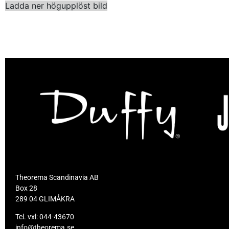
Ladda ner högupplöst bild
Theorema Scandinavia AB
Box 28
289 04 GLIMÅKRA
Tel. vxl:
044-43670
info@theorema.se