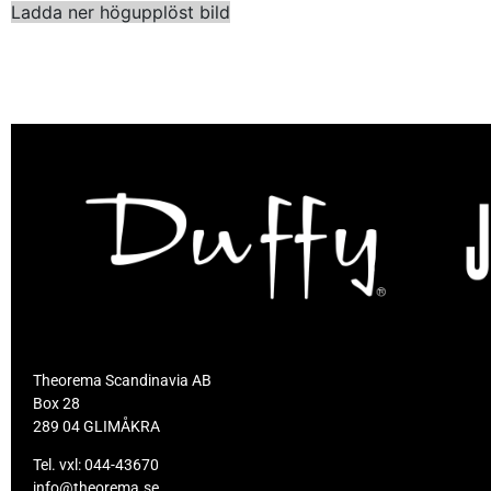
Ladda ner högupplöst bild
Theorema Scandinavia AB
Box 28
289 04 GLIMÅKRA
Tel. vxl:
044-43670
info@theorema.se