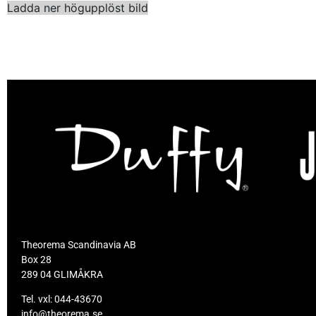
Ladda ner högupplöst bild
Theorema Scandinavia AB
Box 28
289 04 GLIMÅKRA
Tel. vxl:
044-43670
info@theorema.se