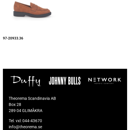
97-20933.36
Theorema Scandinavia AB
Box 28
289 04 GLIMÅKRA
Tel. vxl:
044-43670
info@theorema.se