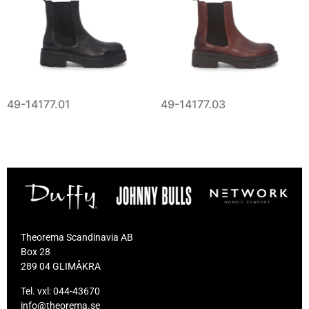
49-14177.01
49-14177.03
Theorema Scandinavia AB
Box 28
289 04 GLIMÅKRA
Tel. vxl:
044-43670
info@theorema.se