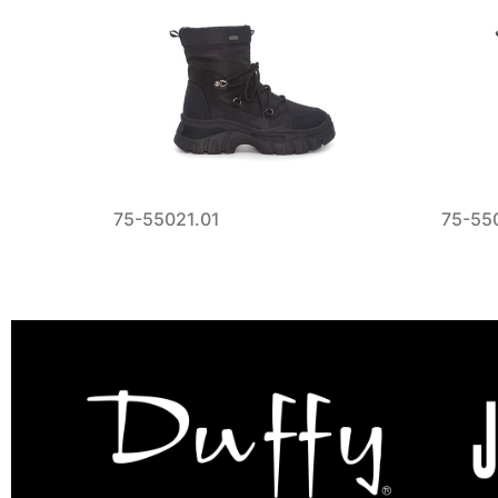
75-55021.01
75-55