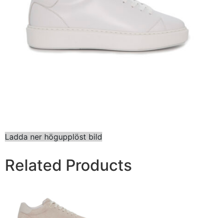
Ladda ner högupplöst bild
Related Products