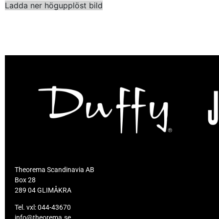
Ladda ner högupplöst bild
Theorema Scandinavia AB
Box 28
289 04 GLIMÅKRA
Tel. vxl:
044-43670
info@theorema.se