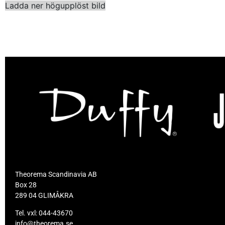
Ladda ner högupplöst bild
Theorema Scandinavia AB
Box 28
289 04 GLIMÅKRA
Tel. vxl:
044-43670
info@theorema.se