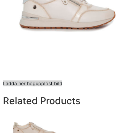
Ladda ner högupplöst bild
Related Products